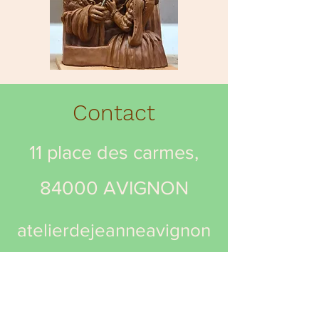
Contact
11 place des carmes,
84000 AVIGNON
atelierdejeanneavignon
@gmail.com
06 11 69 24 97