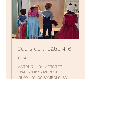
Cours de théâtre 4-6
ans
MARDI 17h-18h MERCREDI
13h45 - 14h45 MERCREDI
15h00 - 16h00 SAMEDI 9h30-
10h30
Ended
130
€130
euros
View Course