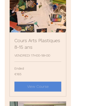
Cours Arts Plastiques
8-15 ans
VENDREDI 17H00-18H30
Ended
165
€165
euros
View Course