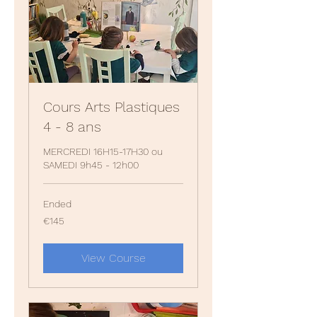
Cours Arts Plastiques
4 - 8 ans
MERCREDI 16H15-17H30 ou
SAMEDI 9h45 - 12h00
Ended
145
€145
euros
View Course