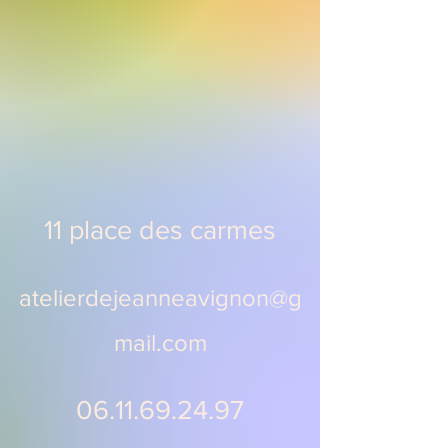
11 place des carmes
atelierdejeanneavignon@g
mail.com
06.11.69.24.97