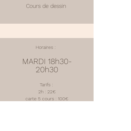
Cours de dessin
Horaires :
MARDI 18h30-
20h30
Tarifs :
2h : 22€
carte 5 cours : 100€
Carte 10 cours 185€